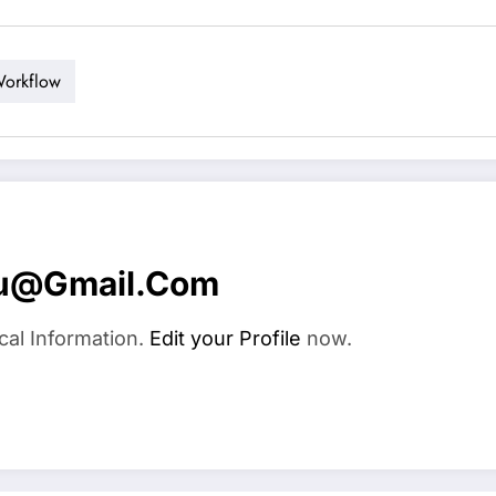
orkflow
u@gmail.com
cal Information.
Edit your Profile
now.