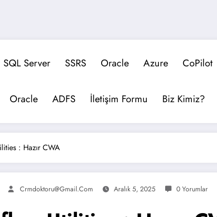
SQL Server
SSRS
Oracle
Azure
CoPilot
Oracle
ADFS
İletişim Formu
Biz Kimiz?
lities : Hazır CWA
Crmdoktoru@gmail.com
Aralık 5, 2025
0 Yorumlar