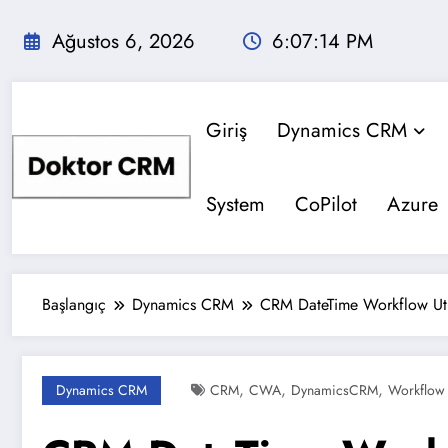
İçeriğe
atla
Ağustos 6, 2026
6:07:15 PM
Giriş
Dynamics CRM
System
CoPilot
Azure
Başlangıç
Dynamics CRM
CRM DateTime Workflow Uti
,
,
,
Dynamics CRM
CRM
CWA
DynamicsCRM
Workflow