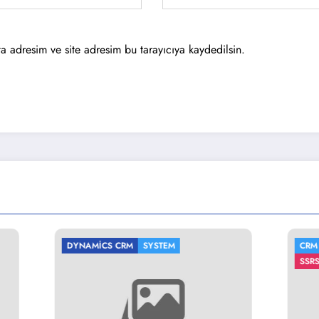
a adresim ve site adresim bu tarayıcıya kaydedilsin.
S CRM
SYSTEM
CRM
DYNAMICS CRM
SQL 
SSRS