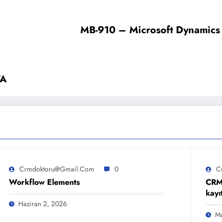
MB-910 – Microsoft Dynamics 
WA
Crmdoktoru@gmail.com
0
C
Workflow Elements
CRM’
kayıt
bula
Haziran 2, 2026
Ma