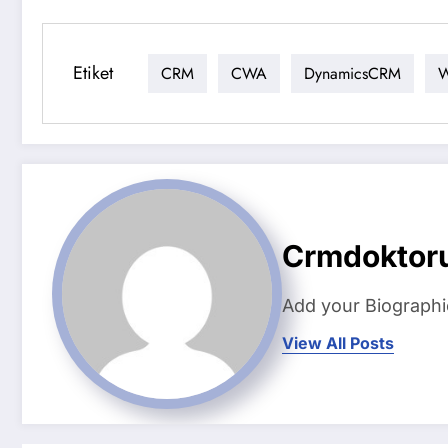
Etiket
CRM
CWA
DynamicsCRM
W
Crmdoktor
Add your Biographi
View All Posts