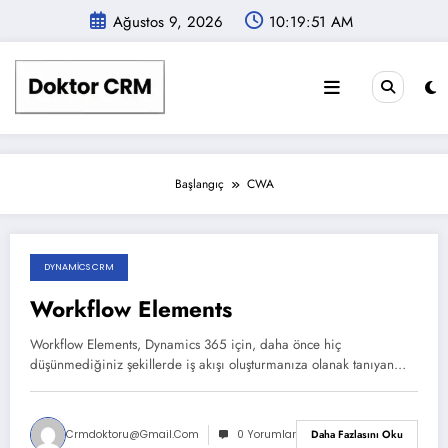
İçeriğe
Ağustos 9, 2026
10:19:51 AM
atla
Başlangıç
CWA
DYNAMICS CRM
Haziran 2, 2026
Workflow Elements
Workflow Elements, Dynamics 365 için, daha önce hiç
düşünmediğiniz şekillerde iş akışı oluşturmanıza olanak tanıyan…
Crmdoktoru@gmail.com
0 Yorumlar
Daha Fazlasını Oku