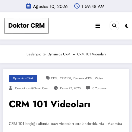
İçeriğe
Ağustos 10, 2026
1:59:48 AM
atla
Başlangıç
Dynamics CRM
CRM 101 Videoları
,
,
,
Dynamics CRM
CRM
CRM101
DynamicsCRM
Video
Crmdoktoru@gmail.com
Kasım 27, 2025
0 Yorumlar
CRM 101 Videoları
CRM 101 başlığı altında bazı videoları sıralandırdık. via : Azamba