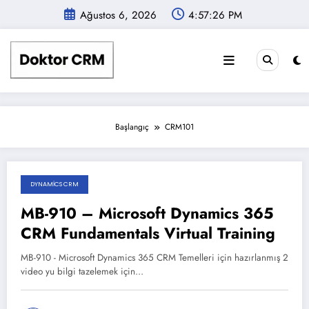
İçeriğe
Ağustos 6, 2026
4:57:26 PM
atla
Başlangıç
CRM101
DYNAMICS CRM
Aralık 5, 2025
MB-910 – Microsoft Dynamics 365
CRM Fundamentals Virtual Training
MB-910 - Microsoft Dynamics 365 CRM Temelleri için hazırlanmış 2
video yu bilgi tazelemek için…