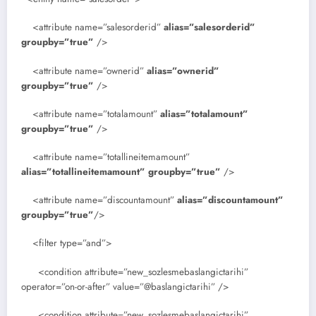
<attribute name=”salesorderid”
alias=”salesorderid”
groupby=”true”
/>
<attribute name=”ownerid”
alias=”ownerid”
groupby=”true”
/>
<attribute name=”totalamount”
alias=”totalamount”
groupby=”true”
/>
<attribute name=”totallineitemamount”
alias=”totallineitemamount” groupby=”true”
/>
<attribute name=”discountamount”
alias=”discountamount”
groupby=”true”
/>
<filter type=”and”>
<condition attribute=”new_sozlesmebaslangictarihi”
operator=”on-or-after” value=”@baslangictarihi” />
<condition attribute=”new_sozlesmebaslangictarihi”