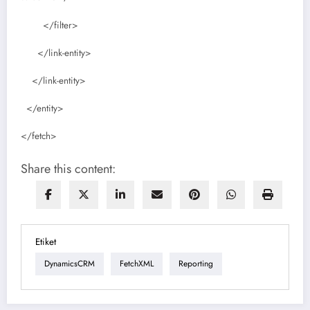
</filter>
</link-entity>
</link-entity>
</entity>
</fetch>
Share this content:
Etiket
DynamicsCRM
FetchXML
Reporting