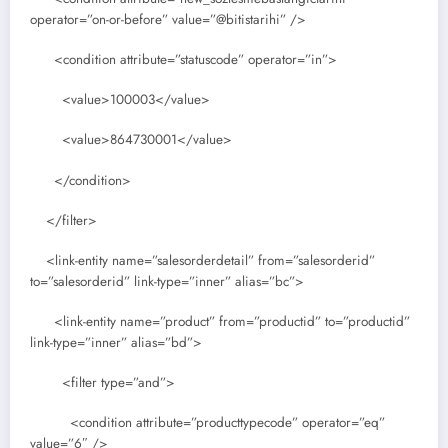
operator=”on-or-before” value=”@bitistarihi” />
<condition attribute=”statuscode” operator=”in”>
<value>100003</value>
<value>864730001</value>
</condition>
</filter>
<link-entity name=”salesorderdetail” from=”salesorderid”
to=”salesorderid” link-type=”inner” alias=”bc”>
<link-entity name=”product” from=”productid” to=”productid”
link-type=”inner” alias=”bd”>
<filter type=”and”>
<condition attribute=”producttypecode” operator=”eq”
value=”6″ />