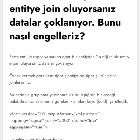
entitye join oluyorsanız
datalar çoklanıyor. Bunu
nasıl engelleriz?
Fetch xml ile rapor yaparken eğer bir entityden 1-n diğer bir entity
e join oluyorsanız datalar çoklanıyor.
Örnek vermek gerekirse sipariş entitysine sipariş ürünlerini
joinlerseniz.
Bu nedenle gruplama yapmanız lazım. Aşağıda bir örneği
bulabilirsiniz. Eklemeniz gereken kısımları koyu (bold) işaretledik.
<fetch version=”1.0″ output-format=”xml-platform”
mapping=”logical” count=”5000″ distinct=”true”
aggregate=”true”
>
<entity name=”salesorder”>