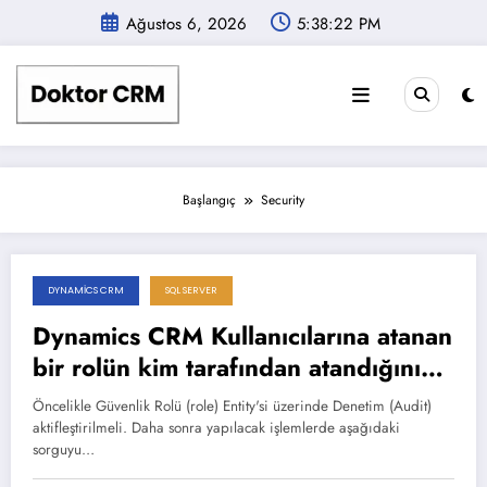
İçeriğe
Ağustos 6, 2026
5:38:22 PM
atla
Başlangıç
Security
DYNAMICS CRM
SQL SERVER
Kasım 25, 2025
Dynamics CRM Kullanıcılarına atanan
bir rolün kim tarafından atandığının
SQL ile sorgulanması.
Öncelikle Güvenlik Rolü (role) Entity'si üzerinde Denetim (Audit)
aktifleştirilmeli. Daha sonra yapılacak işlemlerde aşağıdaki
sorguyu…