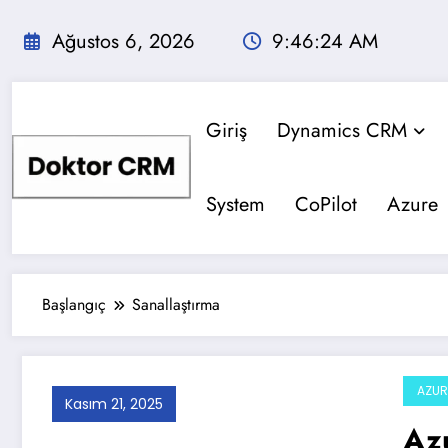
İçeriğe
atla
Ağustos 6, 2026
9:46:24 AM
Giriş
Dynamics CRM
System
CoPilot
Azure
Başlangıç
Sanallaştırma
AZUR
Kasım 21, 2025
Az