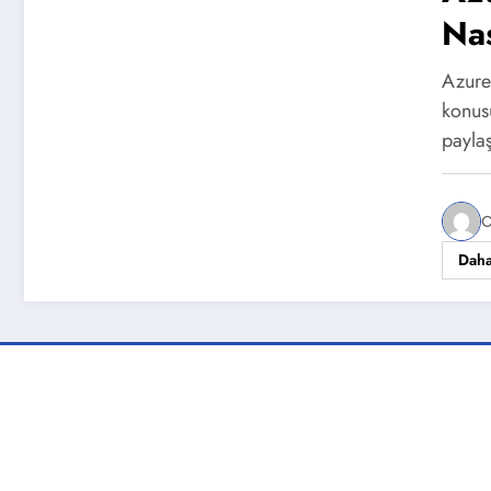
Nas
Azure
konusu
payla
C
Daha