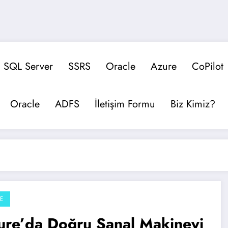
SQL Server
SSRS
Oracle
Azure
CoPilot
Oracle
ADFS
İletişim Formu
Biz Kimiz?
E
ure’da Doğru Sanal Makineyi