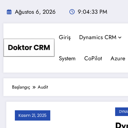
İçeriğe
atla
Ağustos 6, 2026
9:04:33 PM
Giriş
Dynamics CRM
System
CoPilot
Azure
Başlangıç
Audit
DYNA
Kasım 21, 2025
Dy