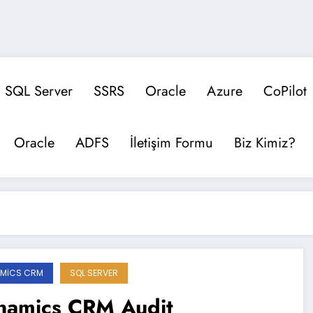
SQL Server
SSRS
Oracle
Azure
CoPilot
Oracle
ADFS
İletişim Formu
Biz Kimiz?
MICS CRM
SQL SERVER
namics CRM Audit