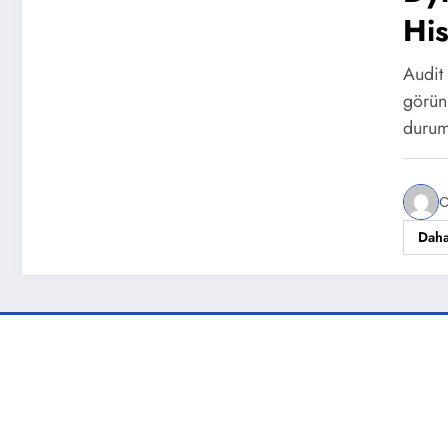
His
Gö
Audit 
görün
durum
C
Daha