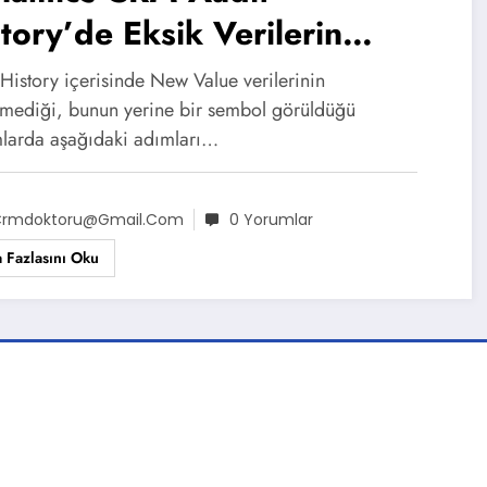
tory’de Eksik Verilerin
zükmesi Sorunu
History içerisinde New Value verilerinin
mediği, bunun yerine bir sembol görüldüğü
larda aşağıdaki adımları…
rmdoktoru@gmail.com
0 Yorumlar
 Fazlasını Oku